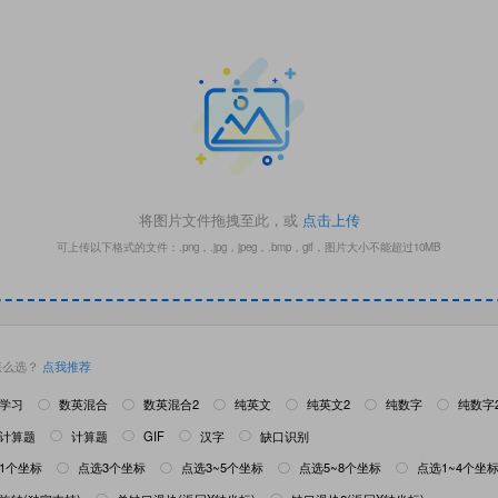
将图片文件拖拽至此，或
点击上传
可上传以下格式的文件：.png，.jpg，jpeg，.bmp，gif，图片大小不能超过10MB
怎么选？
点我推荐
学习
数英混合
数英混合2
纯英文
纯英文2
纯数字
纯数字






计算题
计算题
汉字
缺口识别
GIF




1个坐标
点选3个坐标
点选3~5个坐标
点选5~8个坐标
点选1~4个坐



