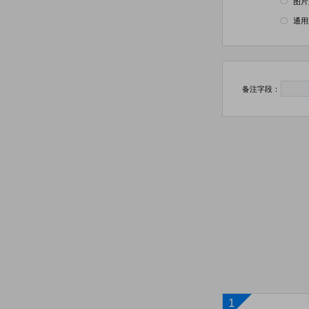
图片

通用

备注字段：
1