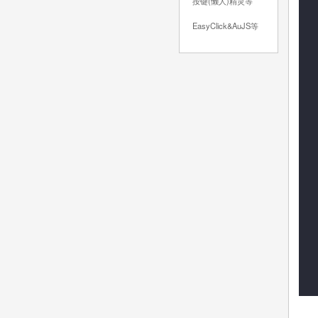
按键(懒人)精灵等
EasyClick&AuJS等
   
    })