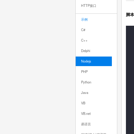
HTTP接口
脚
示例
C#
C++
Delphi
Nodejs
PHP
Python
Java
VB
VB.net
易语言