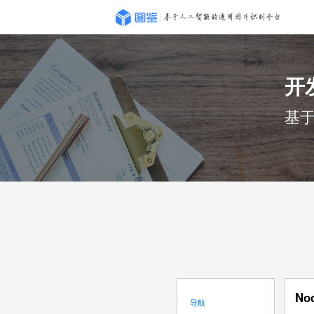
开
基
No
导航